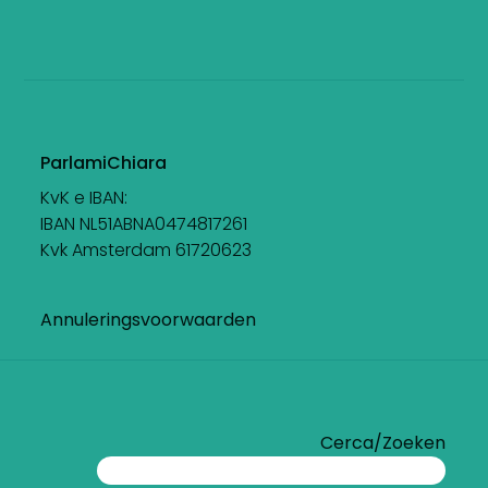
ParlamiChiara
KvK e IBAN:
IBAN NL51ABNA0474817261
Kvk Amsterdam 61720623
Annuleringsvoorwaarden
Cerca/Zoeken